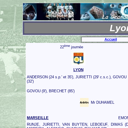
Lyo
Accueil
ème
22
journée
LYON
ANDERSON (24 s.p.' et 35'), JURIETTI (29' c.s.c.), GOVOU
(32')
GOVOU (9'), BRECHET (85')
Mr DUHAMEL
MARSEILLE
EMO
RUNJE, JURIETTI, VAN BUYTEN, LEBOEUF, DIMAS (D