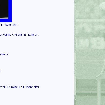
e L'Huveaune :
.Robin, F. Pironti. Entraîneur :
ironti.
.
onti. Entraîneur : J.Eisenhoffer.