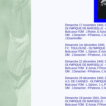
Dimanche 17 novembre 1940, Ch
OLYMPIQUE DE MARSEILLE - A.
Buts pour l'OM : J.Robin, E.Aznar,
OM : J.Delachet - P.Patrone, C.M
J.Eisenhoffer.
Dimanche 1er décembre 1940, Di
F.C. TOULOUSE - OLYMPIQUE 
Buts pour l'OM : L.Salson, E.Azn
OM : J.Delachet - P.Patrone, J.G
Dimanche 22 décembre 1940, Div
OLYMPIQUE DE MARSEILLE - O.
Buts pour l'OM : E.Aznar, F.Piront
OM : J.Delachet - P.Patrone, C.M
Dimanche 29 décembre 1940, Di
A.S. DE CANNES - OLYMPIQUE
Buts pour l'OM : L.Salson, J.-L.P
OM : J.Delachet - P.Patrone, C.M
Dimanche 19 janvier 1941, Divi
OLYMPIQUE DE MARSEILLE - S
Buts pour l'OM : E.Aznar, F.Piront