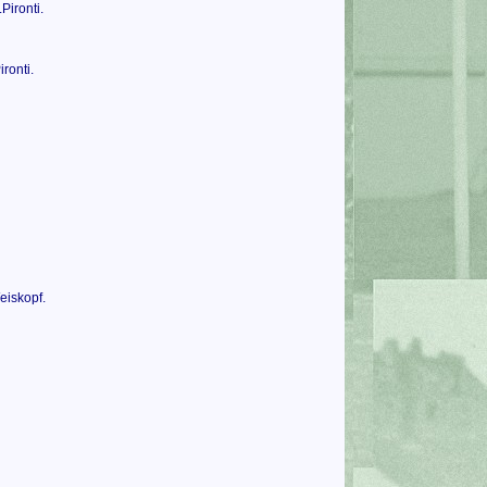
Pironti.
ronti.
eiskopf.