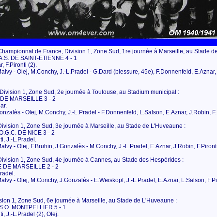
ampionnat de France, Division 1, Zone Sud, 1re journée à Marseille, au Stade d
S. DE SAINT-ETIENNE 4 - 1
 F.Pironti (2).
alvy - Olej, M.Conchy, J.-L.Pradel - G.Dard (blessure, 45e), F.Donnenfeld, E.Aznar, J
vision 1, Zone Sud, 2e journée à Toulouse, au Stadium municipal :
DE MARSEILLE 3 - 2
ar.
onzalès - Olej, M.Conchy, J.-L.Pradel - F.Donnenfeld, L.Salson, E.Aznar, J.Robin, F.P
ision 1, Zone Sud, 3e journée à Marseille, au Stade de L'Huveaune :
G.C. DE NICE 3 - 2
i, J.-L.Pradel.
alvy - Olej, F.Bruhin, J.Gonzalès - M.Conchy, J.-L.Pradel, E.Aznar, J.Robin, F.Pironti
vision 1, Zone Sud, 4e journée à Cannes, au Stade des Hespérides :
 DE MARSEILLE 2 - 2
radel.
alvy - Olej, M.Conchy, J.Gonzalès - E.Weiskopf, J.-L.Pradel, E.Aznar, L.Salson, F.Pir
sion 1, Zone Sud, 6e journée à Marseille, au Stade de L'Huveaune :
.O. MONTPELLIER 5 - 1
i, J.-L.Pradel (2), Olej.