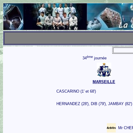
ème
34
journée
MARSEILLE
CASCARINO (1' et 68')
HERNANDEZ (28'), DIB (79'), JAMBAY (82')
Mr CHE