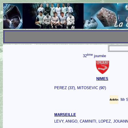
ème
32
journée
NIMES
PEREZ (33'), MITOSEVIC (90')
Mr 
MARSEILLE
LEVY, ANIGO, CAMINITI, LOPEZ, JOUAN