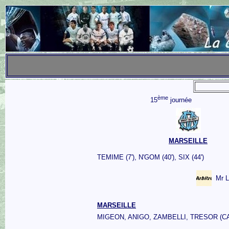
ème
15
journée
MARSEILLE
TEMIME (7'), N'GOM (40'), SIX (44')
Mr 
MARSEILLE
MIGEON, ANIGO, ZAMBELLI, TRESOR (CA