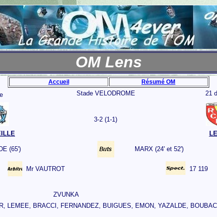
OM Lens
Accueil
Résumé OM
Stade VELODROME
21 
e
3-2 (1-1)
ILLE
L
E (65')
MARX (24' et 52')
Mr VAUTROT
17 119
ZVUNKA
R, LEMEE, BRACCI, FERNANDEZ, BUIGUES, EMON, YAZALDE, BOUBA