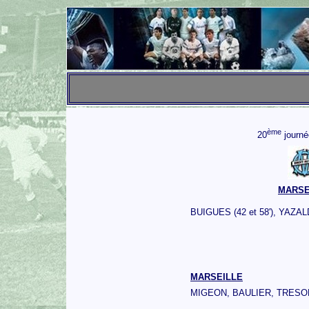
ème
20
journé
MARSE
BUIGUES (42 et 58'), YAZALD
MARSEILLE
MIGEON, BAULIER, TRESO