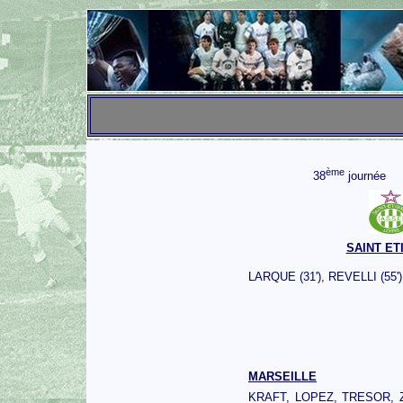
ème
38
journée
SAINT ET
LARQUE (31'), REVELLI (55'
MARSEILLE
KRAFT, LOPEZ, TRESOR,