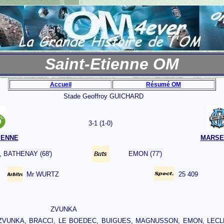
Saint-Etienne OM
Accueil
Résumé OM
Stade Geoffroy GUICHARD
3-1 (1-0)
IENNE
MARSE
), BATHENAY (68')
EMON (77')
Mr WURTZ
25 409
ZVUNKA
 ZVUNKA, BRACCI, LE BOEDEC, BUIGUES, MAGNUSSON, EMON, LECL