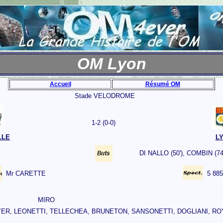
OM Lyon
Accueil
Résumé OM
Stade VELODROME
1-2 (0-0)
LLE
L
DI NALLO (50'), COMBIN (74
Mr CARETTE
5 885
MIRO
ER, LEONETTI, TELLECHEA, BRUNETON, SANSONETTI, DOGLIANI, RO