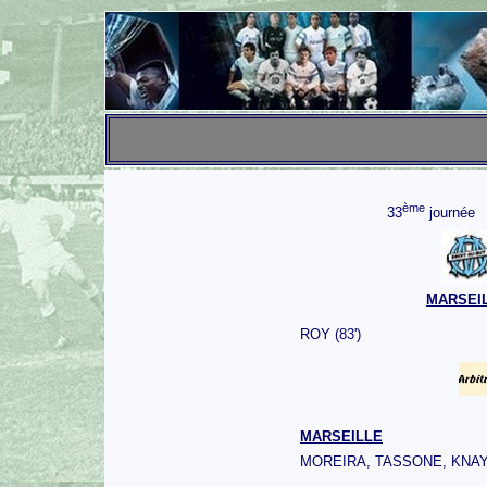
ème
33
journée
MARSEI
ROY (83')
MARSEILLE
MOREIRA, TASSONE, KNAY