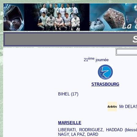
ème
21
journée
STRASBOURG
BIHEL (17')
Mr DELA
MARSEILLE
LIBERATI, RODRIGUEZ, HADDAD (bless
NAGY, LA PAZ, DARD