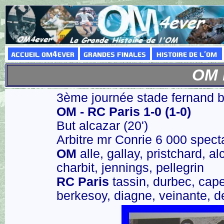
OM R
3ème journée stade fernand 
OM - RC Paris 1-0 (1-0)
But alcazar (20')
Arbitre mr Conrie 6 000 spect
OM
alle, gallay, pristchard, a
charbit, jennings, pellegrin
RC Paris
tassin, durbec, cape
berkesoy, diagne, veinante, d