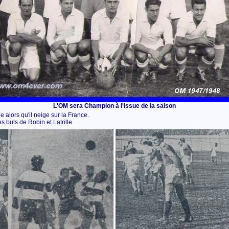
L'OM sera Champion à l'issue de la saison
e alors qu'il neige sur la France.
s buts de Robin et Latrille