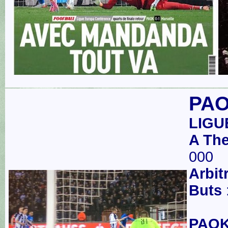
PAOK
LIGUE
A Th
000
Arbit
Buts
PAOK