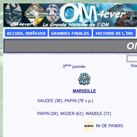
OM
ème
St
3
journée
MARSEILLE
SAUZEE (38'), PAPIN (78' s.p.)
PAPIN (34'), MOZER (61'), WADDLE (71')
Mr DE PANDIS