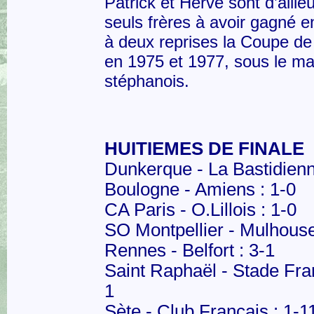
Patrick et Hervé sont d’ailleu
seuls frères à avoir gagné 
à deux reprises la Coupe de
en 1975 et 1977, sous le mai
stéphanois.
HUITIEMES DE FINALE
Dunkerque - La Bastidienn
Boulogne - Amiens : 1-0
CA Paris - O.Lillois : 1-0
SO Montpellier - Mulhouse
Rennes - Belfort : 3-1
Saint Raphaël - Stade Fran
1
Sète - Club Français : 1-1