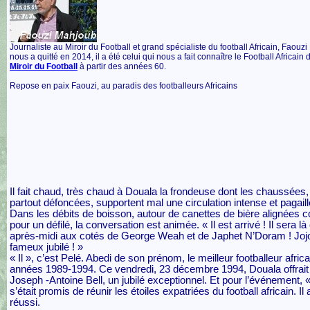
Journaliste au Miroir du Football et grand spécialiste du football Africain, Faouz
nous a quitté en 2014, il a été celui qui nous a fait connaître le Football Africain 
Miroir du Football
à partir des années 60.
Repose en paix Faouzi, au paradis des footballeurs Africains
Il fait chaud, très chaud à Douala la frondeuse dont les chaussées,
partout défoncées, supportent mal une circulation intense et pagail
Dans les débits de boisson, autour de canettes de bière alignées
pour un défilé, la conversation est animée. « Il est arrivé ! Il sera là
après-midi aux cotés de George Weah et de Japhet N’Doram ! Joj
fameux jubilé ! »
« Il », c’est Pelé. Abedi de son prénom, le meilleur footballeur afric
années 1989-1994. Ce vendredi, 23 décembre 1994, Douala offrait
Joseph -Antoine Bell, un jubilé exceptionnel. Et pour l’événement, «
s’était promis de réunir les étoiles expatriées du football africain. Il 
réussi.