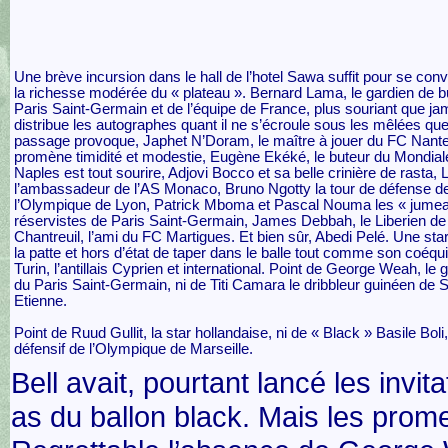
Une brève incursion dans le hall de l’hotel Sawa suffit pour se con
la richesse modérée du « plateau ». Bernard Lama, le gardien de b
Paris Saint-Germain et de l’équipe de France, plus souriant que ja
distribue les autographes quant il ne s’écroule sous les mêlées qu
passage provoque, Japhet N’Doram, le maître à jouer du FC Nant
promène timidité et modestie, Eugène Ekéké, le buteur du Mondial
Naples est tout sourire, Adjovi Bocco et sa belle crinière de rasta,
l’ambassadeur de l’AS Monaco, Bruno Ngotty la tour de défense d
l’Olympique de Lyon, Patrick Mboma et Pascal Nouma les « jume
réservistes de Paris Saint-Germain, James Debbah, le Liberien de
Chantreuil, l’ami du FC Martigues. Et bien sûr, Abedi Pelé. Une star
la patte et hors d’état de taper dans le balle tout comme son coéqui
Turin, l’antillais Cyprien et international. Point de George Weah, le 
du Paris Saint-Germain, ni de Titi Camara le dribbleur guinéen de S
Etienne.
Point de Ruud Gullit, la star hollandaise, ni de « Black » Basile Boli, 
défensif de l’Olympique de Marseille.
Bell avait, pourtant lancé les invita
as du ballon black. Mais les prom